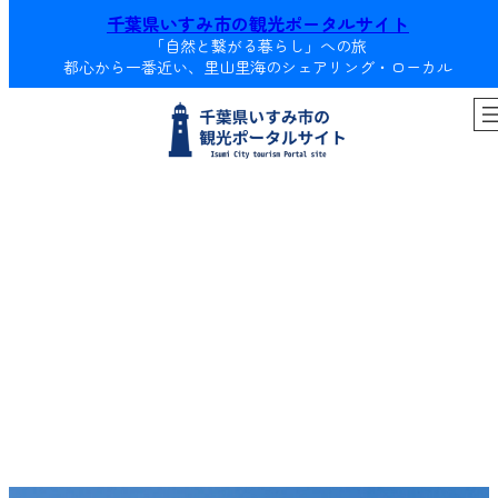
内
千葉県いすみ市の観光ポータルサイト
容
「自然と繋がる暮らし」への旅
を
都心から一番近い、里山里海のシェアリング・ローカル
ス
キ
ッ
プ